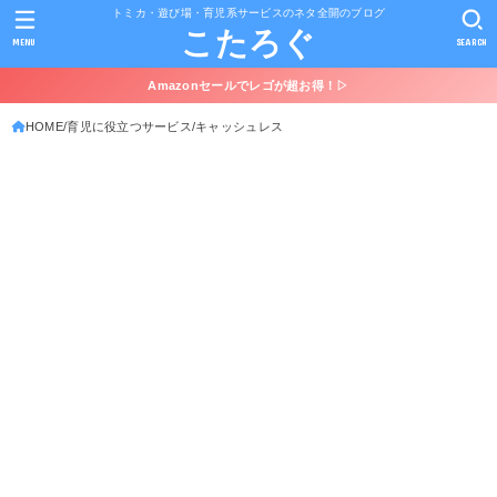
トミカ・遊び場・育児系サービスのネタ全開のブログ
こたろぐ
MENU
SEARCH
Amazonセールでレゴが超お得！▷
HOME
育児に役立つサービス
キャッシュレス