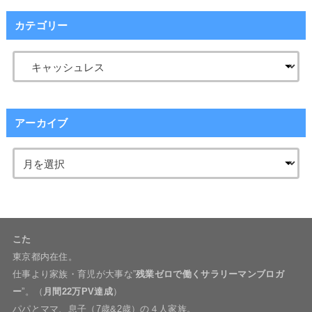
カテゴリー
アーカイブ
こた
東京都内在住。
仕事より家族・育児が大事な”
残業ゼロで働くサラリーマンブロガ
ー
”。（
月間22万PV達成
）
パパとママ、息子（7歳&2歳）の４人家族。