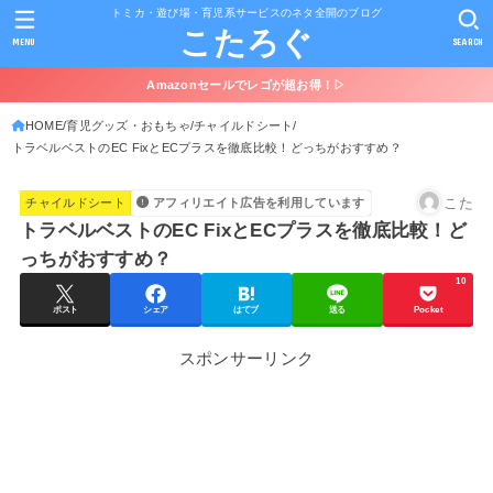
トミカ・遊び場・育児系サービスのネタ全開のブログ
こたろぐ
MENU
SEARCH
Amazonセールでレゴが超お得！▷
HOME
育児グッズ・おもちゃ
チャイルドシート
トラベルベストのEC FixとECプラスを徹底比較！どっちがおすすめ？
こた
チャイルドシート
アフィリエイト広告を利用しています
トラベルベストのEC FixとECプラスを徹底比較！ど
っちがおすすめ？
10
ポスト
シェア
はてブ
送る
Pocket
スポンサーリンク