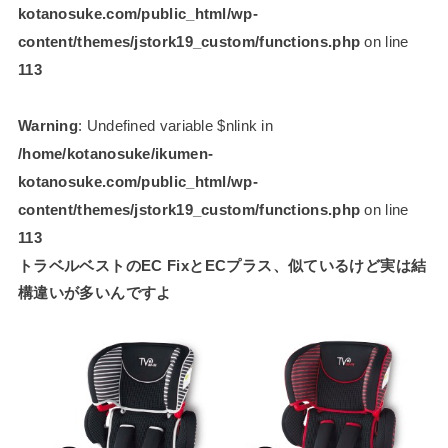
kotanosuke.com/public_html/wp-
content/themes/jstork19_custom/functions.php
on line
113
Warning
: Undefined variable $nlink in
/home/kotanosuke/ikumen-
kotanosuke.com/public_html/wp-
content/themes/jstork19_custom/functions.php
on line
113
トラベルベストのEC FixとECプラス、似ているけど実は結
構違いが多いんですよ