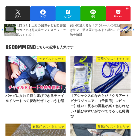
10
ポスト
シェア
はてブ
送る
Pocket
【口コミ】上野の国際子ども図書館
買い間違えるな！プラレールの電池
のカフェは超穴場ランチスポットで
は単２、単３両方あるよ！調べる方
超おすすめ！
法を解説
RECOMMEND
チャイルドシート
育児グッズ・おもちゃ
バッグに入れて持ち運びできるチャイ
【アシックスのなわとび「クリアート
ルドシートって便利だぜ！というお話
ビナワジュニア」（子供用）レビュ
ー】軽い！長さの調整が楽！ねじれな
い！跳びやすいがすべてそろった縄跳
び
育児グッズ・おもちゃ
育児グッズ・おもちゃ