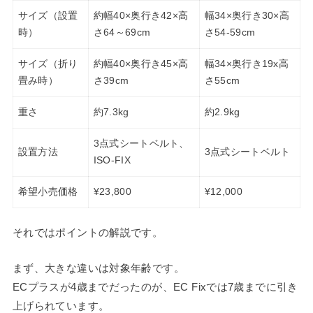
サイズ（設置
約幅40×奥行き42×高
幅34×奥行き30×高
時）
さ64～69cm
さ54-59cm
サイズ（折り
約幅40×奥行き45×高
幅34×奥行き19x高
畳み時）
さ39cm
さ55cm
重さ
約7.3kg
約2.9kg
3点式シートベルト、
設置方法
3点式シートベルト
ISO-FIX
希望小売価格
¥23,800
¥12,000
それではポイントの解説です。
まず、大きな違いは対象年齢です。
ECプラスが4歳までだったのが、EC Fixでは7歳までに引き
上げられています。