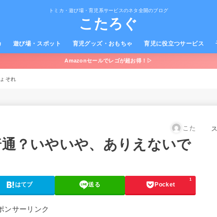
トミカ・遊び場・育児系サービスのネタ全開のブログ
こたろぐ
カ
遊び場・スポット
育児グッズ・おもちゃ
育児に役立つサービス
Amazonセールでレゴが超お得！▷
しょそれ
こた
普通？いやいや、ありえないで
1
はてブ
送る
Pocket
ポンサーリンク