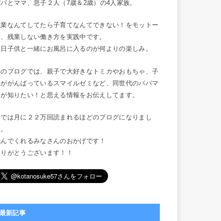
パパとママ、息子２人（7歳＆2歳）の4人家族。
残業なんてしてたら子育てなんてできない！をモットー
に、残業しない働き方を実践中です。
毎日子供と一緒にお風呂に入るのが何よりの楽しみ。
このブログでは、親子で大好きなトミカやおもちゃ、子
供ががんばっているスマイルゼミなど、同世代のパパマ
マが知りたい！と思える情報をお伝えしてます。
今では月に２２万回読まれるほどのブログになりまし
た。
読んでくれるみなさんのおかげです！
ありがとうございます！！
最新記事