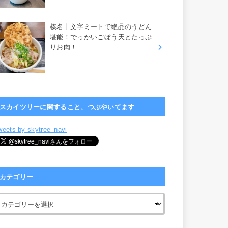
榛名十文字ミートで絶品のうどん
堪能！でっかいごぼう天とたっぷ
りお肉！
スカイツリーに関すること、つぶやいてます
weets by skytree_navi
カテゴリー