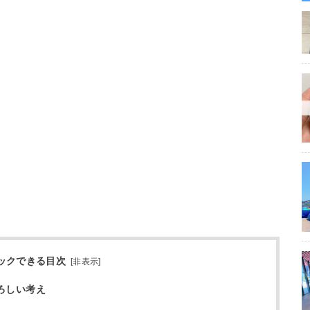
ックできる目次
[
非表示
]
ろしい考え