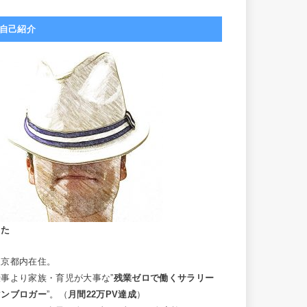
自己紹介
こた
東京都内在住。
仕事より家族・育児が大事な”
残業ゼロで働くサラリー
マンブロガー
”。（
月間22万PV達成
）