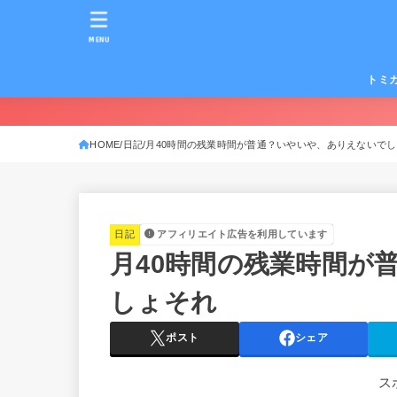
MENU
トミ
HOME
日記
月40時間の残業時間が普通？いやいや、ありえないで
日記
アフィリエイト広告を利用しています
月40時間の残業時間が
しょそれ
ポスト
シェア
ス