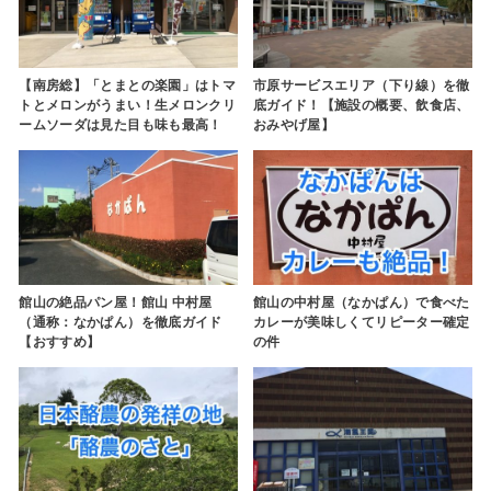
【南房総】「とまとの楽園」はトマ
市原サービスエリア（下り線）を徹
トとメロンがうまい！生メロンクリ
底ガイド！【施設の概要、飲食店、
ームソーダは見た目も味も最高！
おみやげ屋】
館山の絶品パン屋！館山 中村屋
館山の中村屋（なかぱん）で食べた
（通称：なかぱん）を徹底ガイド
カレーが美味しくてリピーター確定
【おすすめ】
の件