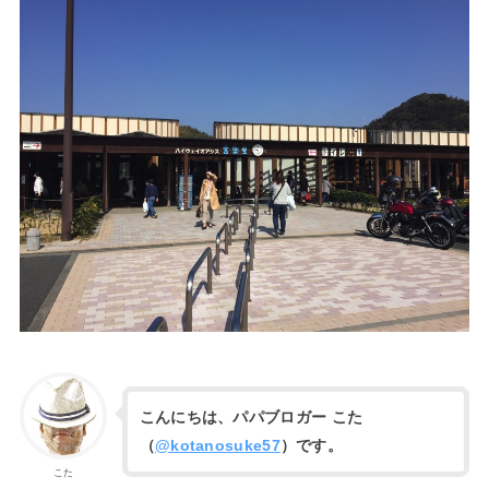
こんにちは、パパブロガー こた
（
@kotanosuke57
）です。
こた