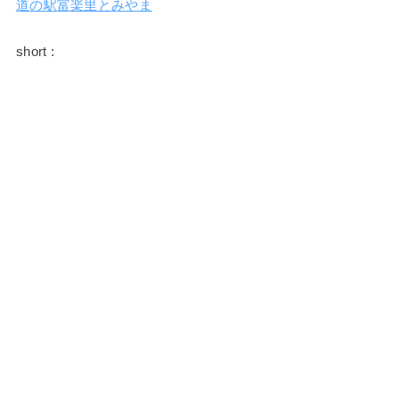
道の駅富楽里とみやま
short :