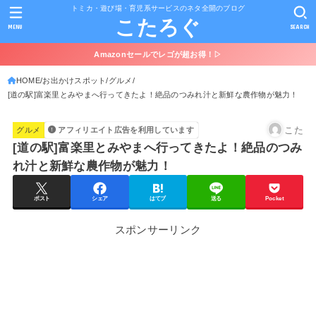
トミカ・遊び場・育児系サービスのネタ全開のブログ
こたろぐ
MENU
SEARCH
Amazonセールでレゴが超お得！▷
HOME
お出かけスポット
グルメ
[道の駅]富楽里とみやまへ行ってきたよ！絶品のつみれ汁と新鮮な農作物が魅力！
こた
グルメ
アフィリエイト広告を利用しています
[道の駅]富楽里とみやまへ行ってきたよ！絶品のつみ
れ汁と新鮮な農作物が魅力！
ポスト
シェア
はてブ
送る
Pocket
スポンサーリンク