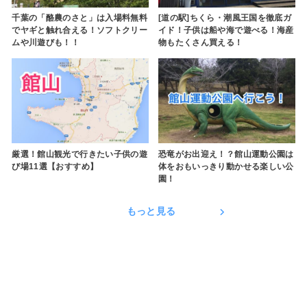
千葉の「酪農のさと」は入場料無料
[道の駅]ちくら・潮風王国を徹底ガ
でヤギと触れ合える！ソフトクリー
イド！子供は船や海で遊べる！海産
ムや川遊びも！！
物もたくさん買える！
厳選！館山観光で行きたい子供の遊
恐竜がお出迎え！？館山運動公園は
び場11選【おすすめ】
体をおもいっきり動かせる楽しい公
園！
もっと見る