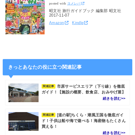
posted with
ヨメレバ
昭文社 旅行ガイドブック 編集部 昭文社
2017-11-07
Amazon
Kindle
きっとあなたの役に立つ関連記事
市原サービスエリア（下り線）を徹底
関連記事
ガイド！【施設の概要、飲食店、おみやげ屋】
[道の駅]ちくら・潮風王国を徹底ガイ
関連記事
ド！子供は船や海で遊べる！海産物もたくさん
買える！