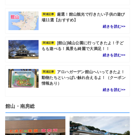
厳選！館山観光で行きたい子供の遊び
関連記事
場11選【おすすめ】
[館山]城山公園に行ってきたよ！子ど
関連記事
もも遊べる！風景も綺麗で大満足！！
アロハガーデン館山へいってきたよ！
関連記事
動物たちといっぱい触れ合えるよ！（クーポン
情報あり）
館山・南房総