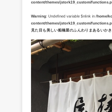
content/themes/jstork19_custom/functions.
Warning
: Undefined variable $nlink in
/home/ko
content/themes/jstork19_custom/functions.
見た目も美しい船橋屋のふんわりまあるいかき