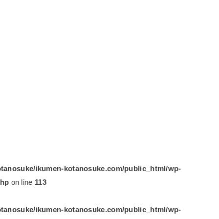
tanosuke/ikumen-kotanosuke.com/public_html/wp-
php
on line
113
tanosuke/ikumen-kotanosuke.com/public_html/wp-