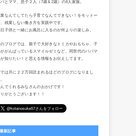
パパとママ、息子２人（7歳＆2歳）の4人家族。
残業なんてしてたら子育てなんてできない！をモットー
に、残業しない働き方を実践中です。
毎日子供と一緒にお風呂に入るのが何よりの楽しみ。
このブログでは、親子で大好きなトミカやおもちゃ、子
供ががんばっているスマイルゼミなど、同世代のパパマ
マが知りたい！と思える情報をお伝えしてます。
今では月に２２万回読まれるほどのブログになりまし
た。
読んでくれるみなさんのおかげです！
ありがとうございます！！
最新記事