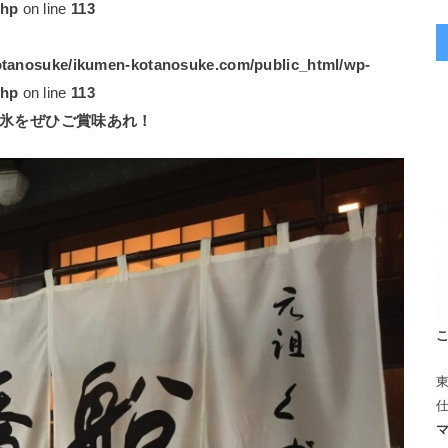
php
on line
113
tanosuke/ikumen-kotanosuke.com/public_html/wp-
php
on line
113
氷をぜひご賞味あれ！