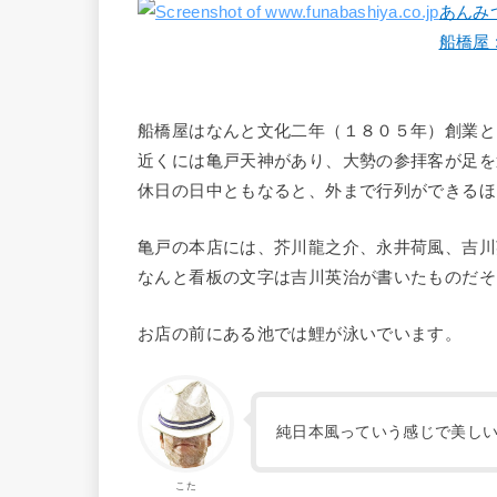
あんみ
船橋屋 : h
船橋屋はなんと文化二年（１８０５年）創業と
近くには亀戸天神があり、大勢の参拝客が足を
休日の日中ともなると、外まで行列ができるほ
亀戸の本店には、芥川龍之介、永井荷風、吉川
なんと看板の文字は吉川英治が書いたものだそ
お店の前にある池では鯉が泳いでいます。
純日本風っていう感じで美し
こた