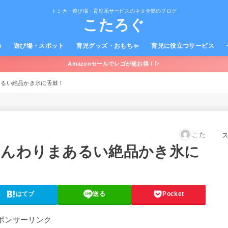
トミカ・遊び場・育児系サービスのネタ全開のブログ
こたろぐ
カ
遊び場・スポット
育児グッズ・おもちゃ
育児に役立つサービス
Amazonセールでレゴが超お得！▷
あるい絶品かき氷に舌鼓！
こた
ふんわりまあるい絶品かき氷に
はてブ
送る
Pocket
ポンサーリンク