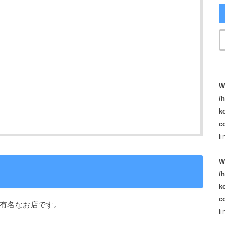
W
/
k
c
l
W
/
k
c
有名なお店です。
l