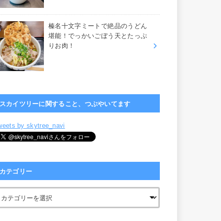
榛名十文字ミートで絶品のうどん
堪能！でっかいごぼう天とたっぷ
りお肉！
スカイツリーに関すること、つぶやいてます
weets by skytree_navi
カテゴリー