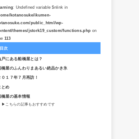
arning
: Undefined variable $nlink in
home/kotanosuke/ikumen-
otanosuke.com/public_html/wp-
ontent/themes/jstork19_custom/functions.php
on
ine
113
目次
亀戸にある船橋屋とは？
船橋屋のふんわりまあるい絶品かき氷
２０１７年７月再訪！
まとめ
船橋屋の基本情報
こちらの記事もおすすめです