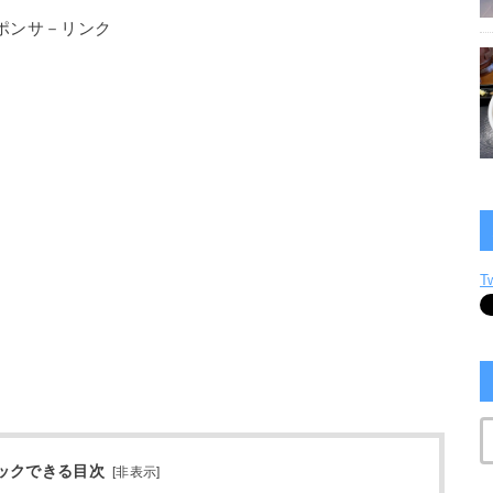
ポンサ－リンク
T
ックできる目次
[
非表示
]