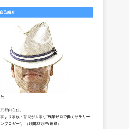
自己紹介
こた
東京都内在住。
仕事より家族・育児が大事な”
残業ゼロで働くサラリー
マンブロガー
”。（
月間22万PV達成
）