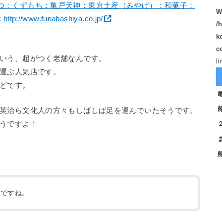
つ：くずもち：亀戸天神：東京土産（みやげ）：和菓子：
W
ttp://www.funabashiya.co.jp/
/
k
c
いう、超がつく老舗なんです。
l
運ぶ人気店です。
どです。
英治ら文化人の方々もしばしば足を運んでいたそうです。
うですよ！
いですね。