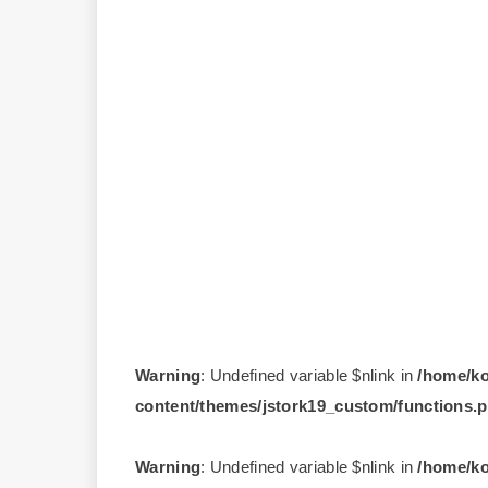
Warning
: Undefined variable $nlink in
/home/ko
content/themes/jstork19_custom/functions.
Warning
: Undefined variable $nlink in
/home/ko