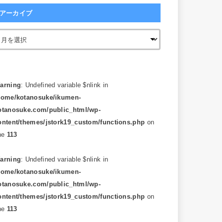
アーカイブ
arning
: Undefined variable $nlink in
home/kotanosuke/ikumen-
otanosuke.com/public_html/wp-
ontent/themes/jstork19_custom/functions.php
on
ine
113
arning
: Undefined variable $nlink in
home/kotanosuke/ikumen-
otanosuke.com/public_html/wp-
ontent/themes/jstork19_custom/functions.php
on
ine
113