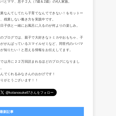
パパとママ、息子２人（7歳＆2歳）の4人家族。
残業なんてしてたら子育てなんてできない！をモットー
に、残業しない働き方を実践中です。
毎日子供と一緒にお風呂に入るのが何よりの楽しみ。
このブログでは、親子で大好きなトミカやおもちゃ、子
供ががんばっているスマイルゼミなど、同世代のパパマ
マが知りたい！と思える情報をお伝えしてます。
今では月に２２万回読まれるほどのブログになりまし
た。
読んでくれるみなさんのおかげです！
ありがとうございます！！
最新記事