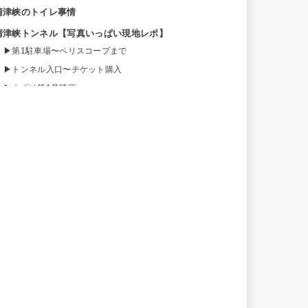
清津峡のトイレ事情
清津峡トンネル【写真いっぱい現地レポ】
第1駐車場〜ペリスコープまで
トンネル入口〜チケット購入
まずは第1見晴所へ
第二見晴所へ
第三見晴所へ
パノラマステーションへ
水鏡の絶景！パノラマステーション！！
戻ってトンネルを出たら、足湯で休憩
まとめ
我が家が越後湯沢で泊まったホテルはこちら