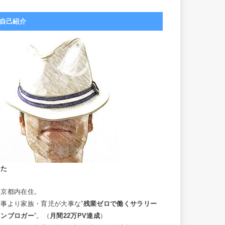
自己紹介
こた
東京都内在住。
仕事より家族・育児が大事な”
残業ゼロで働くサラリー
マンブロガー
”。（
月間22万PV達成
）