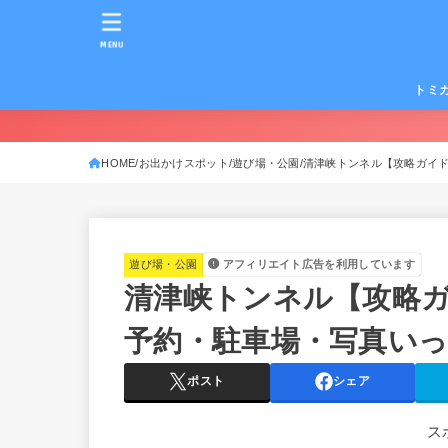
MENU
トミ
HOME
お出かけスポット
遊び場・公園
清津峡トンネル【攻略ガイ
遊び場・公園
アフィリエイト広告を利用しています
清津峡トンネル【攻略
予約・駐車場・写真い
ポスト
シェア
ス