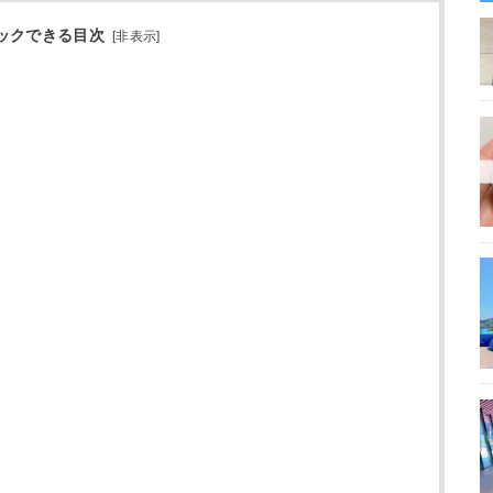
ックできる目次
[
非表示
]