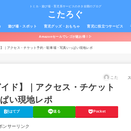
トミカ・遊び場・育児系サービスのネタ全開のブログ
こたろぐ
カ
遊び場・スポット
育児グッズ・おもちゃ
育児に役立つサービス
Amazonセールでレゴが超お得！▷
ド】｜アクセス・チケット予約・駐車場・写真いっぱい現地レポ
こた
ガイド】｜アクセス・チケット
っぱい現地レポ
はてブ
送る
Pocket
ポンサーリンク