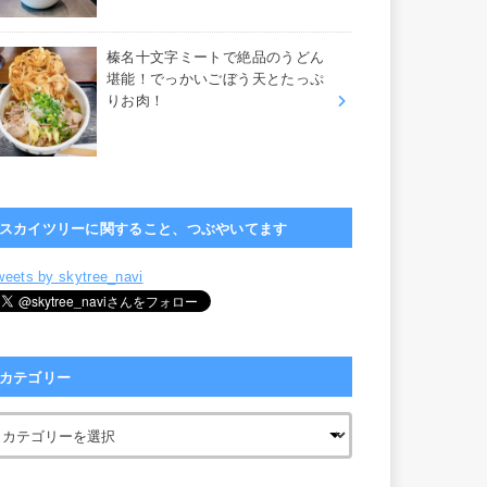
榛名十文字ミートで絶品のうどん
堪能！でっかいごぼう天とたっぷ
りお肉！
スカイツリーに関すること、つぶやいてます
weets by skytree_navi
カテゴリー