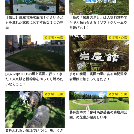
【館山】波左間海水浴場！小さい子ど
千葉の「酪農のさと」は入場料無料で
もを連れた家族におすすめな３つの理
ヤギと触れ合える！ソフトクリームや
由
川遊びも！！
遊び場・公園
遊び場・公園
[丸の内]KITTEの屋上庭園に行ってき
まさに秘湯！真田の里にある角間温泉
た！東京駅と新幹線をゆっくり眺めた
岩屋館に泊まってきたよ！
いならここ！
遊び場・公園
遊び場・公園
蓼科湖畔の「蓼科高原芸術の森彫刻公
園」の芝生が超美しい件
蓼科ふれあい牧場でひつじ、馬、うさ