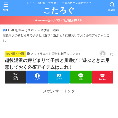
トミカ・遊び場・育児系サービスのネタ全開のブログ
こたろぐ
MENU
SEARCH
Amazonセールでレゴが超お得！▷
HOME
お出かけスポット
遊び場・公園
越後湯沢の鱒どまりで子供と川遊び！遊ぶときに用意しておく必須アイテムはこ
れ！
こた
遊び場・公園
アフィリエイト広告を利用しています
越後湯沢の鱒どまりで子供と川遊び！遊ぶときに用
意しておく必須アイテムはこれ！
3
ポスト
シェア
はてブ
送る
Pocket
スポンサーリンク