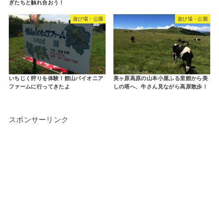
ぎたちと触れ合おう！
遊び場・公園
遊び場・公園
いちじく狩りを体験！館山パイオニア
美ヶ原高原の山本小屋ふる里館から美
ファームに行ってきたよ
しの塔へ、牛さん見ながら高原散歩！
スポンサーリンク