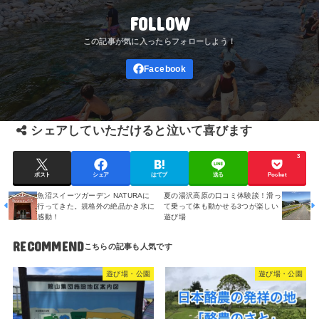
FOLLOW
シェアしていただけると泣いて喜びます
3
ポスト
シェア
はてブ
送る
Pocket
魚沼スイーツガーデン NATURAに
夏の湯沢高原の口コミ体験談！滑っ
行ってきた。規格外の絶品かき氷に
て乗って体も動かせる3つが楽しい
感動！
遊び場
RECOMMEND
遊び場・公園
遊び場・公園