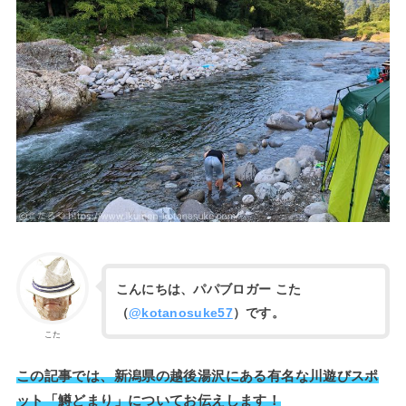
こんにちは、パパブロガー こた
（
@kotanosuke57
）です。
こた
この記事では、新潟県の越後湯沢にある有名な川遊びスポ
ット「鱒どまり」についてお伝えします！