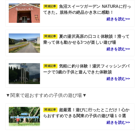
魚沼スイーツガーデン NATURAに行っ
関連記事
てきた。規格外の絶品かき氷に感動！
夏の湯沢高原の口コミ体験談！滑って
関連記事
乗って体も動かせる3つが楽しい遊び場
気軽に釣り体験！湯沢フィッシングパ
関連記事
ークで3歳の子供と遊んできた体験談
▼関東で超おすすめの子供の遊び場▼
超厳選！遊びに行ったとこだけ！心か
関連記事
らおすすめできる関東の子供の遊び場１０選