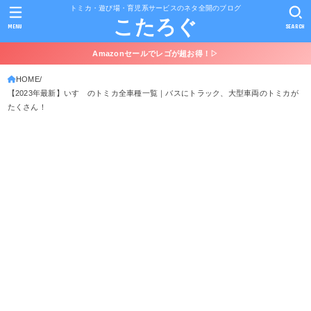
トミカ・遊び場・育児系サービスのネタ全開のブログ
こたろぐ
MENU
SEARCH
Amazonセールでレゴが超お得！▷
HOME
【2023年最新】いすゞのトミカ全車種一覧｜バスにトラック、大型車両のトミカが
たくさん！