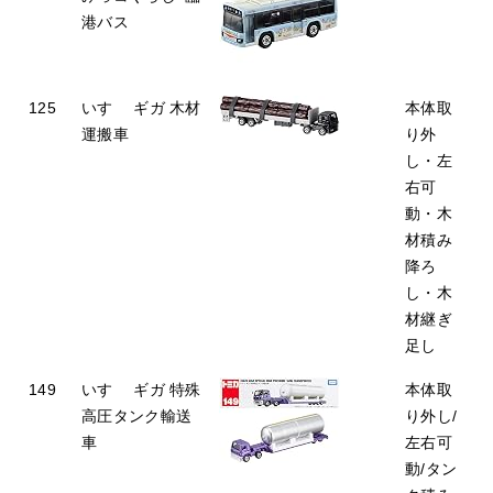
港バス
125
いすゞ ギガ 木材
本体取
運搬車
り外
し・左
右可
動・木
材積み
降ろ
し・木
材継ぎ
足し
149
いすゞ ギガ 特殊
本体取
高圧タンク輸送
り外し/
車
左右可
動/タン