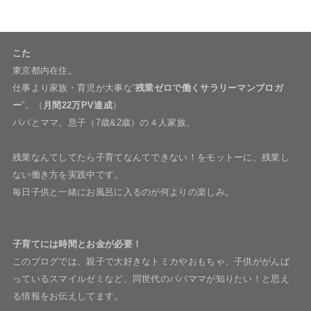
こた
東京都内在住。
仕事より家族・育児が大事な”
残業ゼロで働くサラリーマンブロガ
ー
”。（
月間22万PV達成
）
パパとママ、息子（7歳&2歳）の４人家族。
残業なんてしてたら子育てなんてできない！をモットーに、残業し
ない働き方を実践中です。
毎日子供と一緒にお風呂に入るのが何よりの楽しみ。
子育てには時間とお金が必要！
このブログでは、親子で大好きなトミカやおもちゃ、子供ががんば
っているスマイルゼミなど、同世代のパパママが知りたい！と思え
る情報をお伝えしてます。