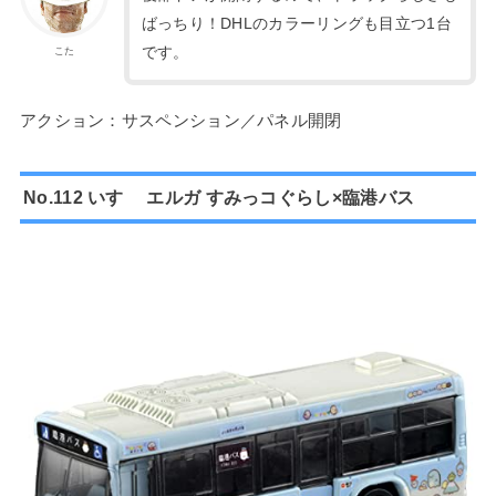
ばっちり！DHLのカラーリングも目立つ1台
です。
こた
アクション：サスペンション／パネル開閉
No.112 いすゞ エルガ すみっコぐらし×臨港バス