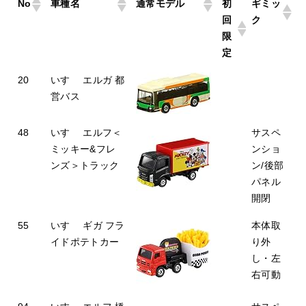
No
車種名
通常モデル
初
ギミッ
回
ク
限
定
20
いすゞ エルガ 都
営バス
48
いすゞ エルフ＜
サスペ
ミッキー&フレ
ンショ
ンズ＞トラック
ン/後部
パネル
開閉
55
いすゞ ギガ フラ
本体取
イドポテトカー
り外
し・左
右可動