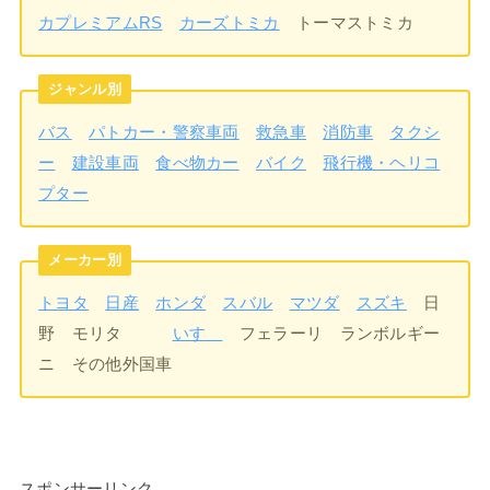
カプレミアムRS
カーズトミカ
トーマストミカ
ジャンル別
バス
パトカー・警察車両
救急車
消防車
タクシ
ー
建設車両
食べ物カー
バイク
飛行機・ヘリコ
プター
メーカー別
トヨタ
日産
ホンダ
スバル
マツダ
スズキ
日
野 モリタ
いすゞ
フェラーリ ランボルギー
ニ その他外国車
スポンサーリンク