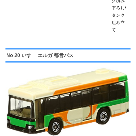
ク積み
下ろし/
タンク
組み立
て
No.20 いすゞ エルガ 都営バス