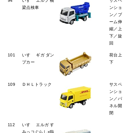
94
いすゞ エルフ 橋
サスペ
梁点検車
ンショ
ン／ブ
ーム伸
縮／上
下／旋
回
101
いすゞ ギガ ダン
荷台上
プカー
下
109
ＤＨＬトラック
サスペ
ンショ
ン／パ
ネル開
閉
112
いすゞ エルガ す
みっコぐらし×臨