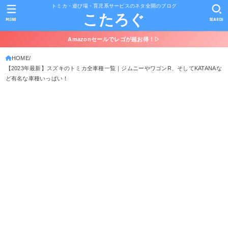
トミカ・遊び場・育児系サービスのネタ全開のブログ
こたろぐ
MENU
SEARCH
Amazonセールでレゴが超お得！▷
HOME
【2023年最新】スズキのトミカ全車種一覧｜ジムニーやワゴンR、そしてKATANAな
ど有名な車種いっぱい！