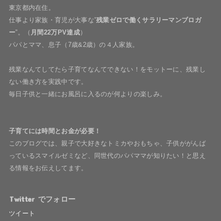
東京都内在住。
仕事より家族・育児が大事な”
残業ゼロで働くサラリーマンブロガ
ー
”。（
月間22万PV達成
）
パパとママ、息子（7歳&2歳）の４人家族。
残業なんてしてたら子育てなんてできない！をモットーに、残業し
ない働き方を実践中です。
毎日子供と一緒にお風呂に入るのが何よりの楽しみ。
子育てには時間とお金が必要！
このブログでは、親子で大好きなトミカやおもちゃ、子供ががんば
っているスマイルゼミなど、同世代のパパママが知りたい！と思え
る情報をお伝えしてます。
Twitter でフォロー
ツイート