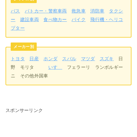
バス
パトカー・警察車両
救急車
消防車
タクシ
ー
建設車両
食べ物カー
バイク
飛行機・ヘリコ
プター
メーカー別
トヨタ
日産
ホンダ
スバル
マツダ
スズキ
日
野 モリタ
いすゞ
フェラーリ ランボルギー
ニ その他外国車
スポンサーリンク