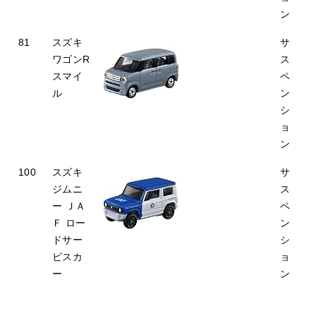
ン
81
スズキ
サ
ワゴンR
ス
スマイ
ペ
ル
ン
シ
ョ
ン
100
スズキ
サ
ジムニ
ス
ー ＪＡ
ペ
Ｆ ロー
ン
ドサー
シ
ビスカ
ョ
ー
ン