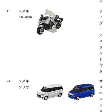
ン
19
スズキ
ラ
KATANA
イ
ダ
ー
／
ス
タ
ン
ド
付
き
24
スズキ
サ
ソリオ
ス
ペ
ン
シ
ョ