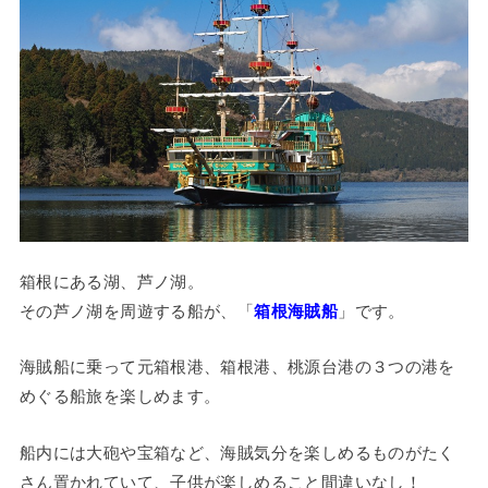
箱根にある湖、芦ノ湖。
その芦ノ湖を周遊する船が、「
箱根海賊船
」です。
海賊船に乗って元箱根港、箱根港、桃源台港の３つの港を
めぐる船旅を楽しめます。
船内には大砲や宝箱など、海賊気分を楽しめるものがたく
さん置かれていて、子供が楽しめること間違いなし！