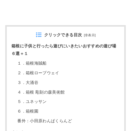
クリックできる目次
[
非表示
]
箱根に子供と行ったら遊びにいきたいおすすめの遊び場
６選＋１
１．箱根海賊船
２．箱根ロープウェイ
３．大涌谷
４．箱根 彫刻の森美術館
５．ユネッサン
６．箱根園
番外：小田原わんぱくらんど