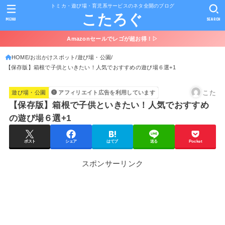
トミカ・遊び場・育児系サービスのネタ全開のブログ
こたろぐ
MENU
SEARCH
Amazonセールでレゴが超お得！▷
HOME
お出かけスポット
遊び場・公園
【保存版】箱根で子供といきたい！人気でおすすめの遊び場６選+1
こた
遊び場・公園
アフィリエイト広告を利用しています
【保存版】箱根で子供といきたい！人気でおすすめ
の遊び場６選+1
ポスト
シェア
はてブ
送る
Pocket
スポンサーリンク