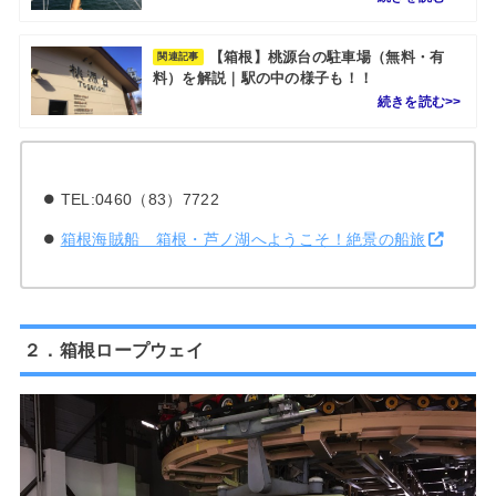
【箱根】桃源台の駐車場（無料・有
関連記事
料）を解説｜駅の中の様子も！！
TEL:0460（83）7722
箱根海賊船 箱根・芦ノ湖へようこそ！絶景の船旅
２．箱根ロープウェイ